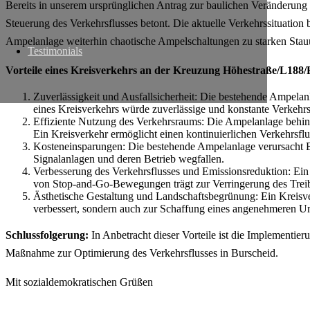
Bereits in unserem ursprünglichen Antrag zur baulichen Veränderung
Steuerung des Verkehrsflusses betont. Die aktuelle Verkehrssituatio
Ampelanlage weiterhin chaotische Ampelschaltungen zu starken Stauun
Testimonials
Vorteile eines Kreisverkehrs an der Kreuzung Höhestraße/L18
Zuverlässigkeit und Ausfallsicherheit: Die bestehende Ampelan
eines Kreisverkehrs würde zuverlässige und konstante Verkehr
Effiziente Nutzung des Verkehrsraums: Die Ampelanlage behinde
Ein Kreisverkehr ermöglicht einen kontinuierlichen Verkehrsf
Kosteneinsparungen: Die bestehende Ampelanlage verursacht Be
Signalanlagen und deren Betrieb wegfallen.
Verbesserung des Verkehrsflusses und Emissionsreduktion: Ein 
von Stop-and-Go-Bewegungen trägt zur Verringerung des Treib
Ästhetische Gestaltung und Landschaftsbegrünung: Ein Kreisver
verbessert, sondern auch zur Schaffung eines angenehmeren Um
Schlussfolgerung:
In Anbetracht dieser Vorteile ist die Implementi
Maßnahme zur Optimierung des Verkehrsflusses in Burscheid.
Mit sozialdemokratischen Grüßen