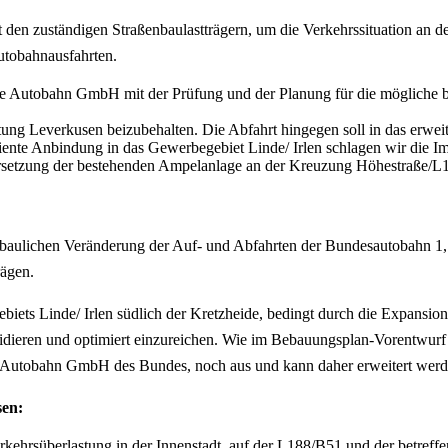
t den zuständigen Straßenbaulastträgern, um die Verkehrssituation an
Autobahnausfahrten.
, die Autobahn GmbH mit der Prüfung und der Planung für die mögliche
htung Leverkusen beizubehalten. Die Abfahrt hingegen soll in das erwei
iente Anbindung in das Gewerbegebiet Linde/ Irlen schlagen wir die I
 Ersetzung der bestehenden Ampelanlage an der Kreuzung Höhestraße/
r baulichen Veränderung der Auf- und Abfahrten der Bundesautobahn 1,
rägen.
iets Linde/ Irlen südlich der Kretzheide, bedingt durch die Expansi
revidieren und optimiert einzureichen. Wie im Bebauungsplan-Vorentwur
 Autobahn GmbH des Bundes, noch aus und kann daher erweitert werd
sen:
erkehrsüberlastung in der Innenstadt, auf der L188/B51 und der betreff