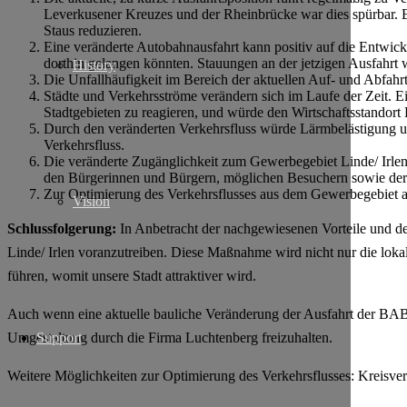
Leverkusener Kreuzes und der Rheinbrücke war dies spürbar. Ei
Staus reduzieren.
Eine veränderte Autobahnausfahrt kann positiv auf die Entwic
dorthin gelangen könnten. Stauungen an der jetzigen Ausfahrt w
History
Die Unfallhäufigkeit im Bereich der aktuellen Auf- und Abfah
Städte und Verkehrsströme verändern sich im Laufe der Zeit. 
Stadtgebieten zu reagieren, und würde den Wirtschaftsstandort 
Durch den veränderten Verkehrsfluss würde Lärmbelästigung u
Verkehrsfluss.
Die veränderte Zugänglichkeit zum Gewerbegebiet Linde/ Irl
den Bürgerinnen und Bürgern, möglichen Besuchern sowie de
Zur Optimierung des Verkehrsflusses aus dem Gewerbegebiet au
Vision
Schlussfolgerung:
In Anbetracht der nachgewiesenen Vorteile und d
Linde/ Irlen voranzutreiben. Diese Maßnahme wird nicht nur die lok
führen, womit unsere Stadt attraktiver wird.
Auch wenn eine aktuelle bauliche Veränderung der Ausfahrt der BAB1 
Support
Umgestaltung durch die Firma Luchtenberg freizuhalten.
Weitere Möglichkeiten zur Optimierung des Verkehrsflusses: Kreisve