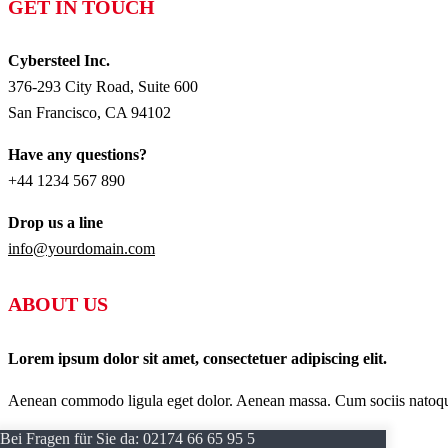
GET IN TOUCH
Cybersteel Inc.
376-293 City Road, Suite 600
San Francisco, CA 94102
Have any questions?
+44 1234 567 890
Drop us a line
info@yourdomain.com
ABOUT US
Lorem ipsum dolor sit amet, consectetuer adipiscing elit.
Aenean commodo ligula eget dolor. Aenean massa. Cum sociis natoque p
Bei Fragen für Sie da:
02174 66 65 95 5
AKTUELLES