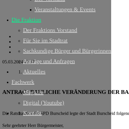
Veranstaltungen & Events
Die Fraktion
Der Fraktions Vorstand
Für Sie im Stadtrat
Sachkundige Bürger und Bürgerinnen
Anträge und Anfragen
05.03.2024 12:57
Aktuelles
Fachwerk
ANTRAG:
BAULICHE VERÄNDERUNG DER BAB
Magazin
Digital (Youtube)
Kontakt
Die Ratsfraktion der SPD Burscheid legte der Stadt Burscheid folgend
Sehr geehrter Herr Bürgermeister,