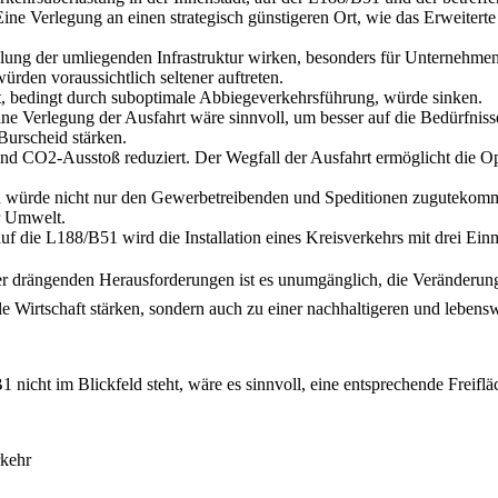
ne Verlegung an einen strategisch günstigeren Ort, wie das Erweitert
klung der umliegenden Infrastruktur wirken, besonders für Unternehmen
ürden voraussichtlich seltener auftreten.
rt, bedingt durch suboptimale Abbiegeverkehrsführung, würde sinken.
Eine Verlegung der Ausfahrt wäre sinnvoll, um besser auf die Bedürfn
Burscheid stärken.
nd CO2-Ausstoß reduziert. Der Wegfall der Ausfahrt ermöglicht die O
en würde nicht nur den Gewerbetreibenden und Speditionen zugutekom
r Umwelt.
f die L188/B51 wird die Installation eines Kreisverkehrs mit drei E
er drängenden Herausforderungen ist es unumgänglich, die Veränderun
ale Wirtschaft stärken, sondern auch zu einer nachhaltigeren und leb
nicht im Blickfeld steht, wäre es sinnvoll, eine entsprechende Freif
rkehr