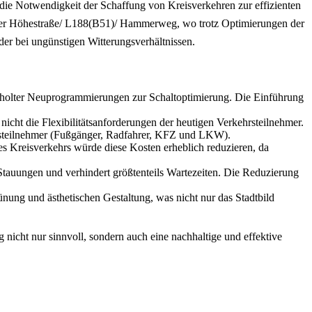
ie Notwendigkeit der Schaffung von Kreisverkehren zur effizienten
ch der Höhestraße/ L188(B51)/ Hammerweg, wo trotz Optimierungen der
der bei ungünstigen Witterungsverhältnissen.
derholter Neuprogrammierungen zur Schaltoptimierung. Die Einführung
icht die Flexibilitätsanforderungen der heutigen Verkehrsteilnehmer.
ehrsteilnehmer (Fußgänger, Radfahrer, KFZ und LKW).
s Kreisverkehrs würde diese Kosten erheblich reduzieren, da
Stauungen und verhindert größtenteils Wartezeiten. Die Reduzierung
nung und ästhetischen Gestaltung, was nicht nur das Stadtbild
icht nur sinnvoll, sondern auch eine nachhaltige und effektive