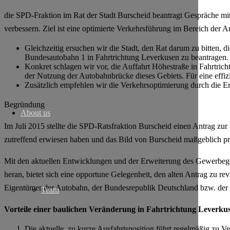
die SPD-Fraktion im Rat der Stadt Burscheid beantragt Gespräche mi
verbessern. Ziel ist eine optimierte Verkehrsführung im Bereich der 
Gleichzeitig ersuchen wir die Stadt, den Rat darum zu bitten
Bundesautobahn 1 in Fahrtrichtung Leverkusen zu beantragen.
Konkret schlagen wir vor, die Auffahrt Höhestraße in Fahrtric
der Nutzung der Autobahnbrücke dieses Gebiets. Für eine effiz
Zusätzlich empfehlen wir die Verkehrsoptimierung durch die
Begründung
About us
Im Juli 2015 stellte die SPD-Ratsfraktion Burscheid einen Antrag zu
zutreffend erwiesen haben und das Bild von Burscheid maßgeblich p
Mit den aktuellen Entwicklungen und der Erweiterung des Gewerbegeb
heran, bietet sich eine opportune Gelegenheit, den alten Antrag zu 
Eigentümer der Autobahn, der Bundesrepublik Deutschland bzw. der
Team
Vorteile einer baulichen Veränderung in Fahrtrichtung Leverku
Die aktuelle, zu kurze Ausfahrtsposition führt regelmäßig zu V