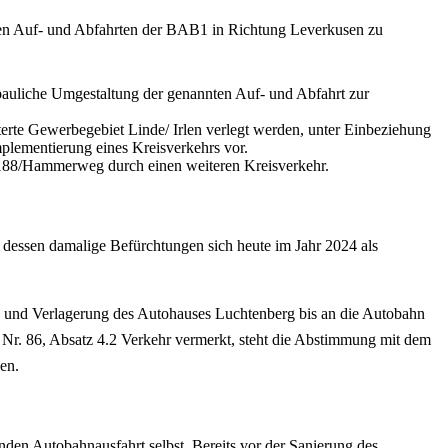
 den Auf- und Abfahrten der BAB1 in Richtung Leverkusen zu
 bauliche Umgestaltung der genannten Auf- und Abfahrt zur
terte Gewerbegebiet Linde/ Irlen verlegt werden, unter Einbeziehung
mplementierung eines Kreisverkehrs vor.
L188/Hammerweg durch einen weiteren Kreisverkehr.
 dessen damalige Befürchtungen sich heute im Jahr 2024 als
on und Verlagerung des Autohauses Luchtenberg bis an die Autobahn
f Nr. 86, Absatz 4.2 Verkehr vermerkt, steht die Abstimmung mit dem
en.
enden Autobahnausfahrt selbst. Bereits vor der Sanierung des