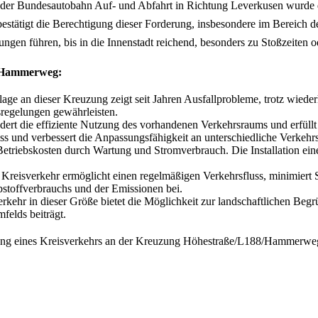
 der Bundesautobahn Auf- und Abfahrt in Richtung Leverkusen wurde d
n bestätigt die Berechtigung dieser Forderung, insbesondere im Berei
gen führen, bis in die Innenstadt reichend, besonders zu Stoßzeiten o
8/Hammerweg:
lage an dieser Kreuzung zeigt seit Jahren Ausfallprobleme, trotz wie
sregelungen gewährleisten.
rt die effiziente Nutzung des vorhandenen Verkehrsraums und erfüllt n
luss und verbessert die Anpassungsfähigkeit an unterschiedliche Verk
triebskosten durch Wartung und Stromverbrauch. Die Installation eine
Kreisverkehr ermöglicht einen regelmäßigen Verkehrsfluss, minimiert 
stoffverbrauchs und der Emissionen bei.
kehr in dieser Größe bietet die Möglichkeit zur landschaftlichen Begrü
felds beiträgt.
erung eines Kreisverkehrs an der Kreuzung Höhestraße/L188/Hammerweg n