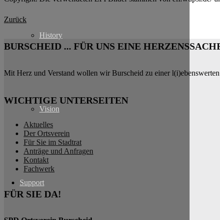
Zurück
History
BURSCHEID ... FÜR UNS EINE HERZENSSACH
Mit Herz und Verstand wollen wir Burscheid zu einer l(i)ebenswerten
WICHTIGE UNTERSEITEN
Vision
Aktuelles
Der Ortsverein
Für Sie im Stadtrat
Anträge und Anfragen
Kontakt
Fachwerk
Support
FÜR SIE DA!