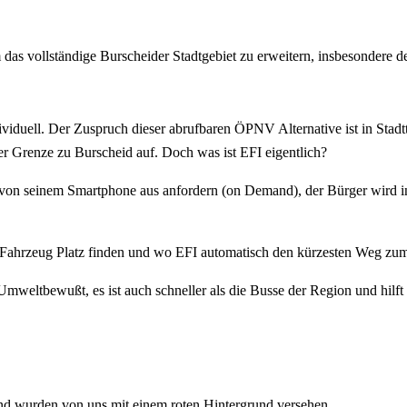
as vollständige Burscheider Stadtgebiet zu erweitern, insbesondere 
dividuell. Der Zuspruch dieser abrufbaren ÖPNV Alternative ist in St
 der Grenze zu Burscheid auf. Doch was ist EFI eigentlich?
n seinem Smartphone aus anfordern (on Demand), der Bürger wird in
en Fahrzeug Platz finden und wo EFI automatisch den kürzesten Weg zum
weltbewußt, es ist auch schneller als die Busse der Region und hilf
nd wurden von uns mit einem roten Hintergrund versehen.