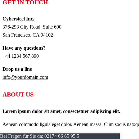
GET IN TOUCH
Cybersteel Inc.
376-293 City Road, Suite 600
San Francisco, CA 94102
Have any questions?
+44 1234 567 890
Drop us a line
info@yourdomain.com
ABOUT US
Lorem ipsum dolor sit amet, consectetuer adipiscing elit.
Aenean commodo ligula eget dolor. Aenean massa. Cum sociis natoque p
Bei Fragen für Sie da:
02174 66 65 95 5
AKTUELLES