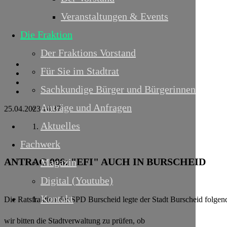
Veranstaltungen & Events
Die Fraktion
Der Fraktions Vorstand
Für Sie im Stadtrat
Sachkundige Bürger und Bürgerinnen
Anträge und Anfragen
25.04.2023 14:37
Aktuelles
Fachwerk
ANTRAG 006:
"EFI" AUCH IN BURSCHEID
Magazin
Digital (Youtube)
Kontakt
Die Ratsfraktion der SPD Burscheid legte der Stadt Burscheid folgend
wir bitten die Stadtverwaltung zu prüfen, ob