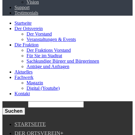
Vision
Support
Testimonials
Startseite
Der Ortsverein
Der Vorstand
Veranstaltungen & Events
Die Fraktion
Der Fraktions Vorstand
Für Sie im Stadtrat
Sachkundige Bürger und Bürgerinnen
Anträge und Anfragen
Aktuelles
Fachwerk
Magazin
Digital (Youtube)
Kontakt
Suchen
STARTSEITE
DER ORTSVEREIN