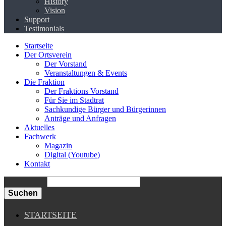
History
Vision
Support
Testimonials
Startseite
Der Ortsverein
Der Vorstand
Veranstaltungen & Events
Die Fraktion
Der Fraktions Vorstand
Für Sie im Stadtrat
Sachkundige Bürger und Bürgerinnen
Anträge und Anfragen
Aktuelles
Fachwerk
Magazin
Digital (Youtube)
Kontakt
Suchen
STARTSEITE