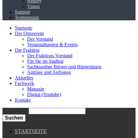
History
Vision
Support
Testimonials
Startseite
Der Ortsverein
Der Vorstand
Veranstaltungen & Events
Die Fraktion
Der Fraktions Vorstand
Für Sie im Stadtrat
Sachkundige Bürger und Bürgerinnen
Anträge und Anfragen
Aktuelles
Fachwerk
Magazin
Digital (Youtube)
Kontakt
Suchen
STARTSEITE