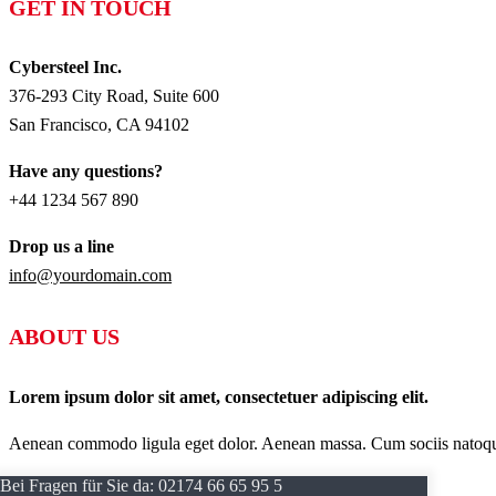
GET IN TOUCH
Cybersteel Inc.
376-293 City Road, Suite 600
San Francisco, CA 94102
Have any questions?
+44 1234 567 890
Drop us a line
info@yourdomain.com
ABOUT US
Lorem ipsum dolor sit amet, consectetuer adipiscing elit.
Aenean commodo ligula eget dolor. Aenean massa. Cum sociis natoque p
Bei Fragen für Sie da:
02174 66 65 95 5
AKTUELLES