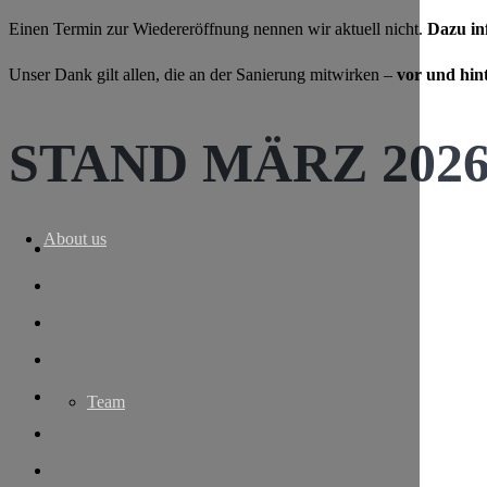
Einen Termin zur Wiedereröffnung nennen wir aktuell nicht.
Dazu in
Unser Dank gilt allen, die an der Sanierung mitwirken –
vor und hin
STAND MÄRZ 202
About us
Team