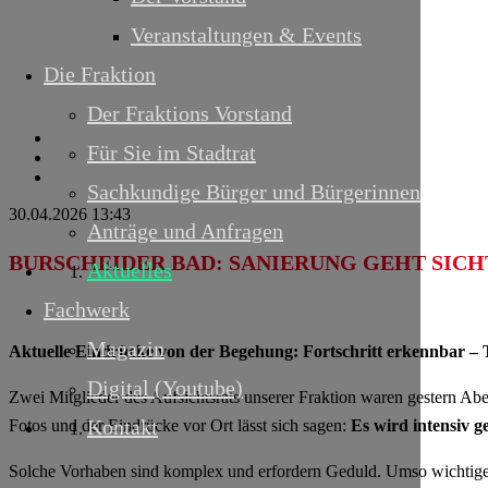
Veranstaltungen & Events
Die Fraktion
Der Fraktions Vorstand
Für Sie im Stadtrat
Sachkundige Bürger und Bürgerinnen
30.04.2026 13:43
Anträge und Anfragen
BURSCHEIDER BAD: SANIERUNG GEHT SIC
Aktuelles
Fachwerk
Magazin
Aktuelle Eindrücke von der Begehung: Fortschritt erkennbar – T
Digital (Youtube)
Zwei Mitglieder des Aufsichtsrats unserer Fraktion waren gestern A
Kontakt
Fotos und der Eindrücke vor Ort lässt sich sagen:
Es wird intensiv ge
Solche Vorhaben sind komplex und erfordern Geduld. Umso wichtiger 