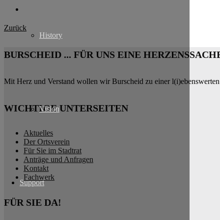
Zurück
History
BURSCHEID ... FÜR UNS EINE HERZENSSACH
Mit Herz und Verstand wollen wir Burscheid zu einer l(i)ebenswerten
WICHTIGE UNTERSEITEN
Vision
Aktuelles
Der Ortsverein
Für Sie im Stadtrat
Anträge und Anfragen
Kontakt
Fachwerk
Support
FÜR SIE DA!